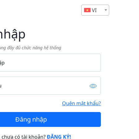
VI
nhập
ụng đầy đủ chức năng hệ thống
ập
u
Quên mật khẩu?
Đăng nhập
 chưa có tài khoản?
ĐĂNG KÝ!