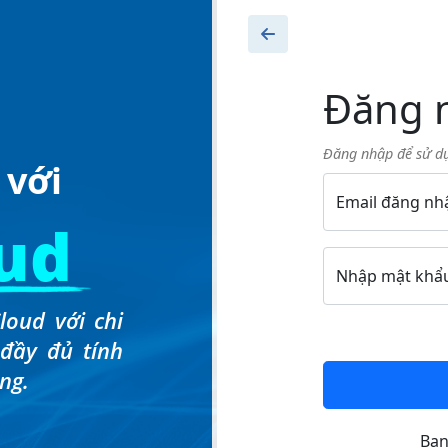
Đăng 
Đăng nhập để sử d
 với
Email đăng nh
ud
Nhập mật khẩ
loud với chi
 đầy đủ tính
ng.
Bạn